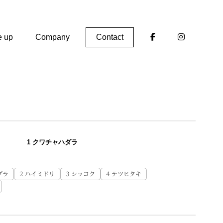
e up
Company
Contact
1 クワチャハダラ
ダラ
2 ハイミドリ
3 シッコク
4 テツヒタキ