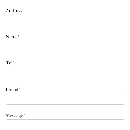
Address
Name*
Tel*
E-mail*
Message*